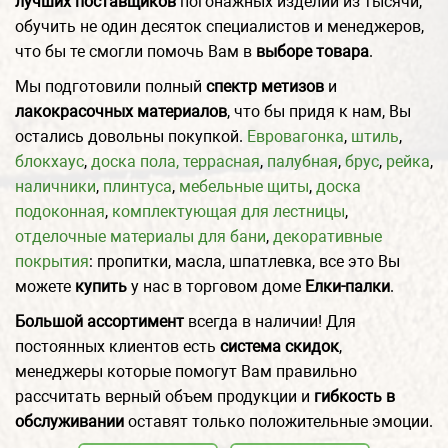
лучших поставщиков
погонажных изделий из тысячи,
обучить не один десяток специалистов и менеджеров,
что бы те смогли помочь Вам в
выборе товара
.
Мы подготовили полный
спектр метизов
и
лакокрасочных материалов
, что бы придя к нам, Вы
остались довольны покупкой.
Евровагонка
,
штиль
,
блокхаус
,
доска пола,
террасная
,
палубная
,
брус
,
рейка
,
наличники
,
плинтуса
,
мебельные щиты
,
доска
подоконная
,
комплектующая для лестницы
,
отделочные материалы для бани
,
декоративные
покрытия
: пропитки, масла, шпатлевка, все это Вы
можете
купить
у нас в торговом доме
Елки-палки
.
Большой ассортимент
всегда в наличии! Для
постоянных клиентов есть
система скидок
,
менеджеры которые помогут Вам правильно
рассчитать верный объем продукции и
гибкость в
обслуживании
оставят только положительные эмоции.