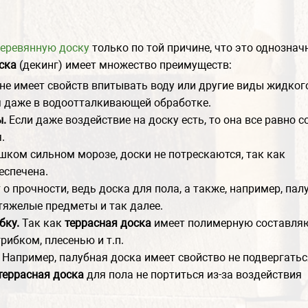
деревянную доску
только по той причине, что это однознач
ска
(декинг) имеет множество преимуществ:
не имеет свойств впитывать воду или другие виды жидког
 даже в водоотталкивающей обработке.
ы.
Если даже воздействие на доску есть, то она все равно с
.
ком сильном морозе, доски не потрескаются, так как
еспечена.
 о прочности, ведь доска для пола, а также, например, пал
тяжелые предметы и так далее.
бку.
Так как
террасная доска
имеет полимерную составля
грибком, плесенью и т.п.
.
Например, палубная доска имеет свойство не подвергатьс
террасная доска
для пола не портиться из-за воздействия