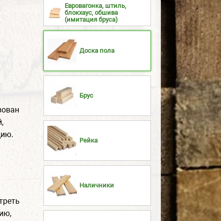
Евровагонка, штиль,
блокхаус, обшива
(имитация бруса)
Доска пола
Брус
зован
,
цию.
Рейка
Наличники
треть
ию,