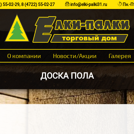
) 55-02-29
,
8 (4722) 55-02-27
info@elki-palki31.ru
Пн.-Пт
О компании
Новости/Акции
Галерея
ДОСКА ПОЛА