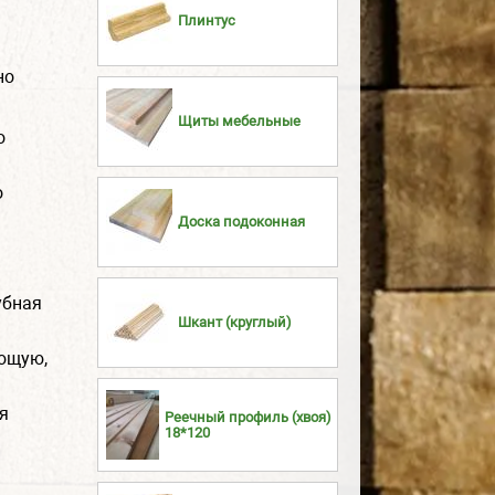
Плинтус
но
Щиты мебельные
о
о
Доска подоконная
убная
Шкант (круглый)
ющую,
я
Реечный профиль (хвоя)
18*120