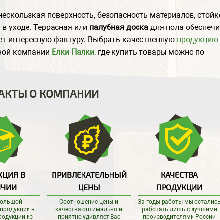
нескользкая поверхность, безопасность материалов, стойк
в уходе. Террасная или
палубная доска
для пола обеспечи
еет интересную фактуру. Выбрать качественную
продукцию 
ной компании
Елки Палки
, где купить товары можно по
АКТЫ О КОМПАНИИ
КЦИЯ В
ПРИВЛЕКАТЕЛЬНЫЙ
КАЧЕСТВА
ИЧИИ
ЦЕНЫ
ПРОДУКЦИИ
большой
Соотношение цены и
За годы работы мы осталис
 продукции в
качества оптимально и
работать лишь с лучшими
родукции из
приятно удивляет Вас
производителями России